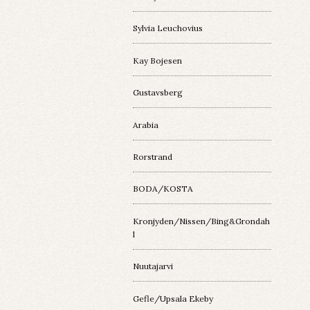
Sylvia Leuchovius
Kay Bojesen
Gustavsberg
Arabia
Rorstrand
BODA/KOSTA
Kronjyden/Nissen/Bing&Grondah
l
Nuutajarvi
Gefle/Upsala Ekeby