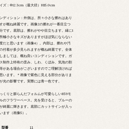
イズ：Φ12.3cm（最大径）H15.0cm
ンディション：外側は、所々小さな擦れはあり
すが概ね綺麗です。画像2の擦れが一番目立つ
分です。底部は、擦れがやや目立ちます。縁に1
所極小さなキズがありますがほぼ気にならない
度だと思います（画像4）。内部は、擦れや汚
の付着が多少見られますが概ね綺麗です。全体
しましては、概ね良いコンディションです。ガ
ス制作上特有の歪み、しわ、くぼみ、気泡の割
等がある場合がございますのでご理解頂ければ
思います。＊画像で紫色に見える部分がありま
が光の影響です。実際には青一色です。
っくりと膨らんだフォルムが可愛らしい859モ
ルのフラワーベース。光を受けると、ブルーの
が綺麗に輝きます。底部にカットサインが入っ
います（画像5）。
型番
11