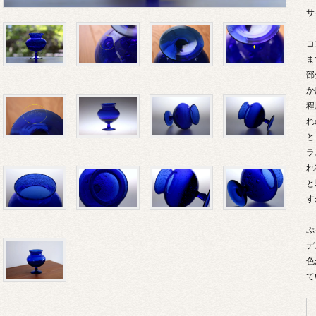
サ
コ
ま
部
か
程
れ
と
ラ
れ
と
す
ぷ
デ
色
て