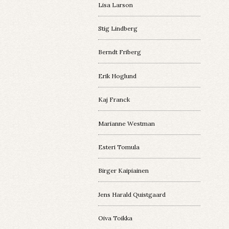
Lisa Larson
Stig Lindberg
Berndt Friberg
Erik Hoglund
Kaj Franck
Marianne Westman
Esteri Tomula
Birger Kaipiainen
Jens Harald Quistgaard
Oiva Toikka