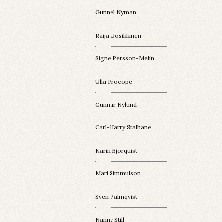
Gunnel Nyman
Raija Uosikkinen
Signe Persson-Melin
Ulla Procope
Gunnar Nylund
Carl-Harry Stalhane
Karin Bjorquist
Mari Simmulson
Sven Palmqvist
Nanny Still