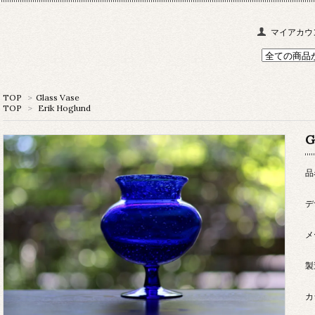
マイアカウ
TOP
>
Glass Vase
TOP
>
Erik Hoglund
G
品
デ
メ
製
カ