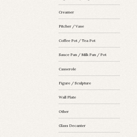
Creamer
Pitcher / Vase
Coffee Pot / Tea Pot
Sauce Pan / Milk Pan / Pot
Casserole
Figure / Sculpture
Wall Plate
Other
Glass Decanter