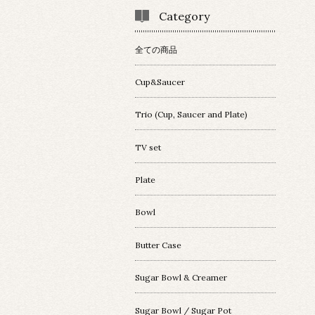
Category
全ての商品
Cup&Saucer
Trio (Cup, Saucer and Plate)
TV set
Plate
Bowl
Butter Case
Sugar Bowl & Creamer
Sugar Bowl / Sugar Pot